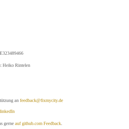
 DE323489466
): Heiko Rintelen
tützung an
feedback@fixmycity.de
linkedIn
ns gerne
auf github.com Feedback
.