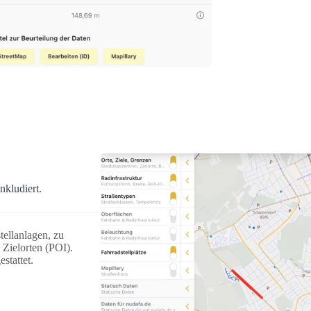
nkludiert.
ellanlagen, zu
Zielorten (POI).
stattet.