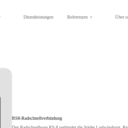
Dienstleistungen
Referenzen
Über u
RS8-Radschnellverbindung
Der Radschnellweg RS 8 verbindet die Städte Ludwigsburg, Re