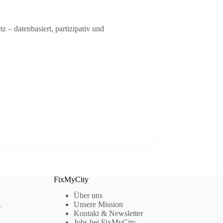
– datenbasiert, partizipativ und
FixMyCity
Über uns
g
Unsere Mission
Kontakt & Newsletter
Jobs bei FixMyCity