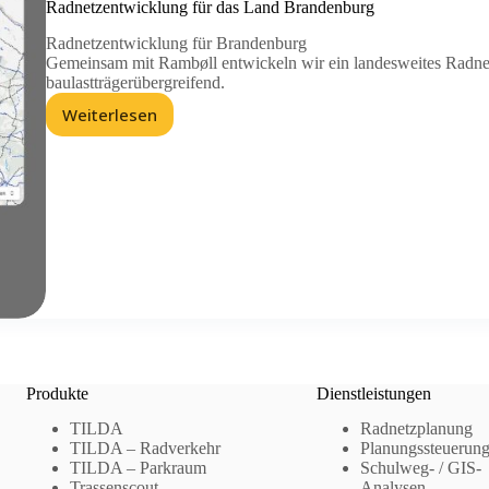
Radnetzentwicklung für das Land Brandenburg
Radnetzentwicklung für Brandenburg
Gemeinsam mit Rambøll entwickeln wir ein landesweites Radnetz 
baulastträgerübergreifend.
Weiterlesen
Radnetzentwicklung
für
das
Land
Brandenburg
Produkte
Dienstleistungen
TILDA
Radnetzplanung
TILDA – Radverkehr
Planungssteuerun
TILDA – Parkraum
Schulweg- / GIS-
Trassenscout
Analysen