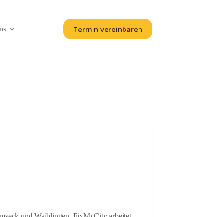
Termin vereinbaren
ns
mseck und Waiblingen. FixMyCity arbeitet