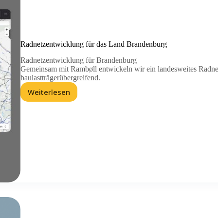
Radnetzentwicklung für das Land Brandenburg
Radnetzentwicklung für Brandenburg
Gemeinsam mit Rambøll entwickeln wir ein landesweites Radnetz 
baulastträgerübergreifend.
Weiterlesen
Radnetzentwicklung
für
das
Land
Brandenburg