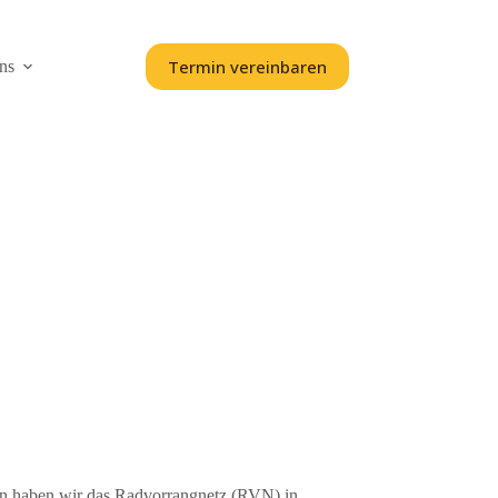
Termin vereinbaren
ns
haben wir das Radvorrangnetz (RVN) in